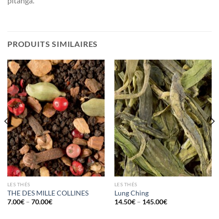
pitanga.
PRODUITS SIMILAIRES
LES THÉS
LES THÉS
THE DES MILLE COLLINES
Lung Ching
7.00
€
–
70.00
€
14.50
€
–
145.00
€