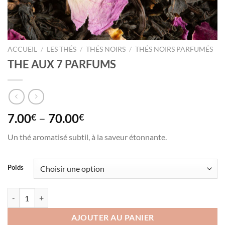
ACCUEIL
/
LES THÉS
/
THÉS NOIRS
/
THÉS NOIRS PARFUMÉS
THE AUX 7 PARFUMS
7.00
–
70.00
€
€
Un thé aromatisé subtil, à la saveur étonnante.
Poids
quantité de THE AUX 7 PARFUMS
AJOUTER AU PANIER