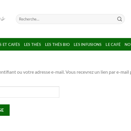
Recherche
pour :
S ET CAFÉS
LES THÉS
LES THÉS BIO
LES INFUSIONS
LE CAFÉ
NO
dentifiant ou votre adresse e-mail. Vous recevrez un lien par e-mai
SE