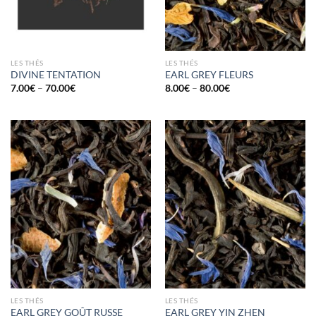
LES THÉS
LES THÉS
DIVINE TENTATION
EARL GREY FLEURS
7.00
€
–
70.00
€
8.00
€
–
80.00
€
LES THÉS
LES THÉS
EARL GREY GOÛT RUSSE
EARL GREY YIN ZHEN