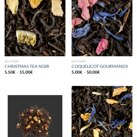
LES THÉS
LES THÉS
CHRISTMAS TEA NOIR
COQUELICOT GOURMANDS
5.50
€
–
55.00
€
5.00
€
–
50.00
€