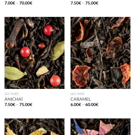
7.00
€
–
70.00
€
7.50
€
–
75.00
€
LES THÉS
LES THÉS
ANICHAÏ
CARAMEL
7.50
€
–
75.00
€
6.00
€
–
60.00
€