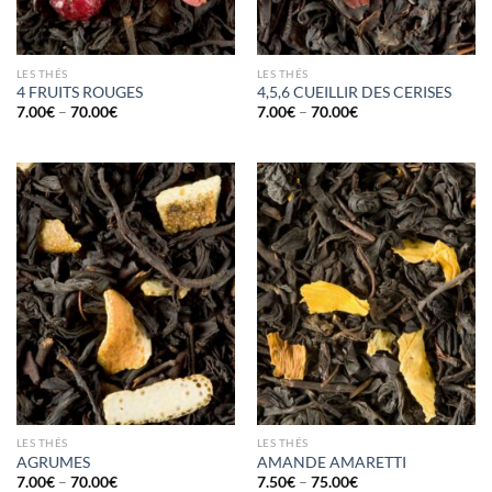
LES THÉS
LES THÉS
4 FRUITS ROUGES
4,5,6 CUEILLIR DES CERISES
7.00
€
–
70.00
€
7.00
€
–
70.00
€
LES THÉS
LES THÉS
AGRUMES
AMANDE AMARETTI
7.00
€
–
70.00
€
7.50
€
–
75.00
€