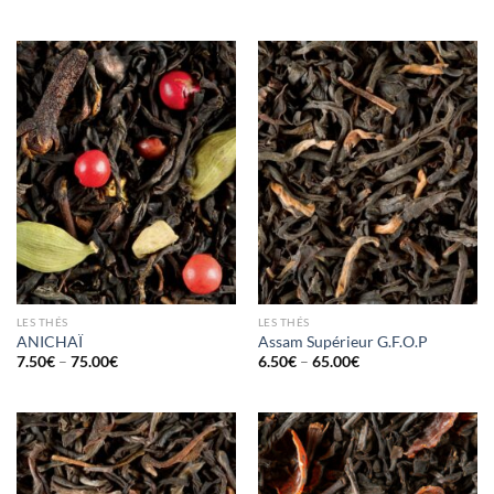
LES THÉS
LES THÉS
ANICHAÏ
Assam Supérieur G.F.O.P
7.50
€
–
75.00
€
6.50
€
–
65.00
€