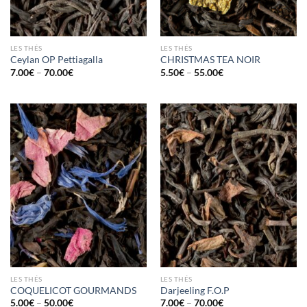
LES THÉS
LES THÉS
Ceylan OP Pettiagalla
CHRISTMAS TEA NOIR
7.00
€
–
70.00
€
5.50
€
–
55.00
€
LES THÉS
LES THÉS
COQUELICOT GOURMANDS
Darjeeling F.O.P
5.00
€
–
50.00
€
7.00
€
–
70.00
€