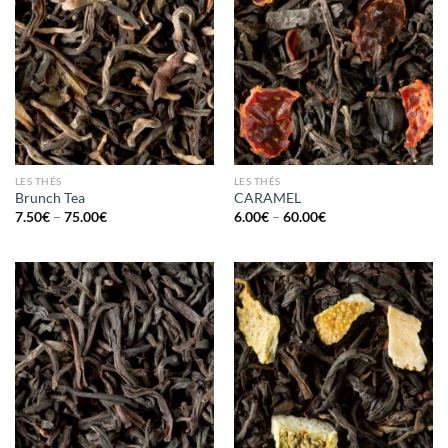
LES THÉS
LES THÉS
Brunch Tea
CARAMEL
7.50
€
–
75.00
€
6.00
€
–
60.00
€