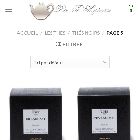
Passer
0
au
contenu
ACCUEIL
/
LES THÉS
/
THÉS NOIRS
/
PAGE 5
FILTRER