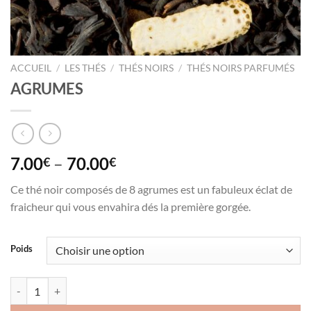
ACCUEIL
/
LES THÉS
/
THÉS NOIRS
/
THÉS NOIRS PARFUMÉS
AGRUMES
7.00
–
70.00
€
€
Ce thé noir composés de 8 agrumes est un fabuleux éclat de
fraicheur qui vous envahira dés la première gorgée.
Poids
quantité de AGRUMES