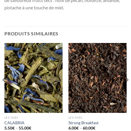
de savoureux fruits secs : noix de pécan, noisette, amande,
pistache à une touche de miel.
PRODUITS SIMILAIRES
LES THÉS
LES THÉS
CALABRIA
Strong Breakfast
5.50
€
–
55.00
€
6.00
€
–
60.00
€