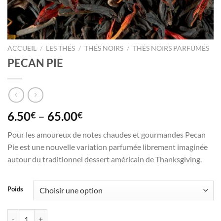
ACCUEIL
/
LES THÉS
/
THÉS NOIRS
/
THÉS NOIRS PARFUMÉS
PECAN PIE
6.50
–
65.00
€
€
Pour les amoureux de notes chaudes et gourmandes Pecan
Pie est une nouvelle variation parfumée librement imaginée
autour du traditionnel dessert américain de Thanksgiving.
Poids
quantité de PECAN PIE