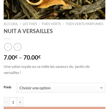
ACCUEIL
/
LES THÉS
/
THÉS VERTS
/
THÉS VERTS PARFUMÉS
NUIT A VERSAILLES
7.00
–
70.00
€
€
Une valse royale ou se mêle les saveurs du jardin de
versailles !
Poids
quantité de NUIT A VERSAILLES